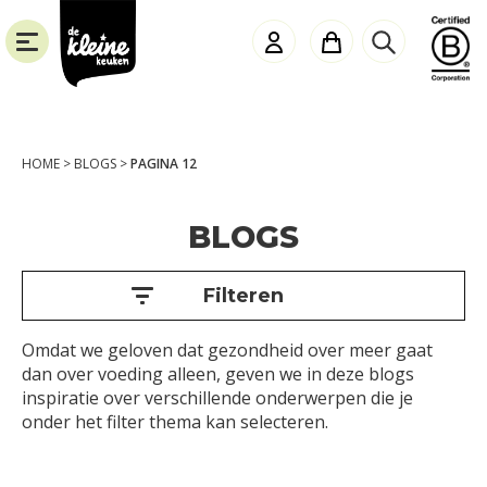
de
Spring
Door
Spring
Kleine
naar
naar
naar
Keuken
de
de
de
hoofdnavigatie
hoofd
voettekst
Elk
inhoud
kind
Thema
gezond
HOME
>
BLOGS
>
PAGINA 12
en
Beweging
energiek
SLUITEN
laten
BLOGS
opgroeien
Bewustwording
met
Blogs
biologische
Filteren
en
Recepten
voedzame
Omdat we geloven dat gezondheid over meer gaat
Verzorging
producten.
dan over voeding alleen, geven we in deze blogs
Voeding
inspiratie over verschillende onderwerpen die je
onder het filter thema kan selecteren.
Leeftijd