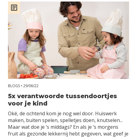
Baby (0 – 1
jaar)
Dreumes (1 – 2
jaar)
Kind (6+ jaar)
Kleuter (4 – 6
jaar)
BLOGS •
29/06/22
Peuter (2 – 4
jaar)
5x verantwoorde tussendoortjes
voor je kind
Zwangerschap
Oké, de ochtend kom je nog wel door. Huiswerk
maken, buiten spelen, spelletjes doen, knutselen...⁠
Maar wat doe je ‘s middags?⁠ En als je ‘s morgens
fruit als gezonde lekkernij hebt gegeven, wat geef je