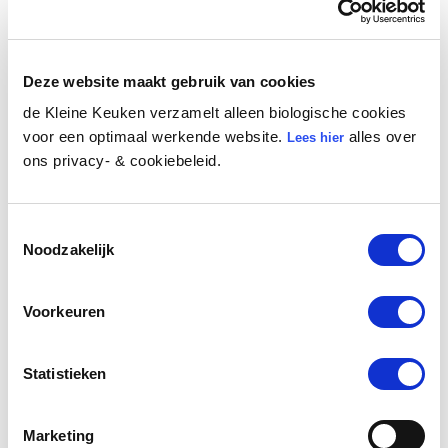
er veel van binnen te krijgen. Wat nu? Wie wil er nou
geen zout op zijn frietjes strooien?
Deze website maakt gebruik van cookies
de Kleine Keuken verzamelt alleen biologische cookies
voor een optimaal werkende website.
alles over
Lees hier
ons privacy- & cookiebeleid.
Toestemmingsselectie
Noodzakelijk
Voorkeuren
Statistieken
BLOGS •
29/06/22
Sint Maarten traktatie: 5x wat te
doen met al dat snoep?
Marketing