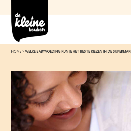
de
Elk
Spring
Door
Spring
Kleine
kind
naar
naar
naar
Keuken
gezond
de
de
de
en
hoofdnavigatie
hoofd
voettekst
energiek
inhoud
laten
HOME
>
WELKE BABYVOEDING KUN JE HET BESTE KIEZEN IN DE SUPERMA
opgroeien
met
biologische
en
voedzame
producten.