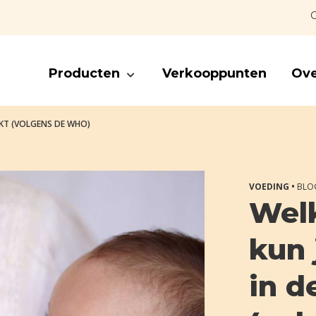
C
Producten
Verkooppunten
Ove
RKT (VOLGENS DE WHO)
VOEDING •
BLO
Wel
kun 
in d