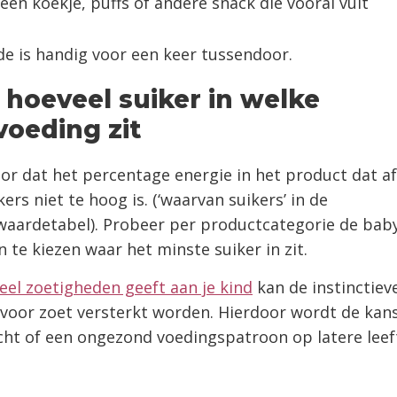
 een koekje, puffs of andere snack die vooral vult
e is handig voor een keer tussendoor.
t hoeveel suiker in welke
oeding zit
or dat het percentage energie in het product dat a
kers niet te hoog is. (‘waarvan suikers’ in de
waardetabel). Probeer per productcategorie de bab
 te kiezen waar het minste suiker in zit.
 veel zoetigheden geeft aan je kind
kan de instinctiev
voor zoet versterkt worden. Hierdoor wordt de kan
ht of een ongezond voedingspatroon op latere leeft