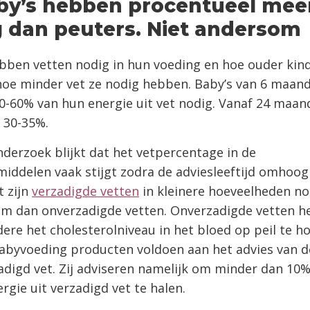
by’s hebben procentueel mee
 dan peuters. Niet andersom
bben vetten nodig in hun voeding en hoe ouder kin
hoe minder vet ze nodig hebben. Baby’s van 6 maan
-60% van hun energie uit vet nodig. Vanaf 24 maand
 30-35%.
nderzoek blijkt dat het vetpercentage in de
iddelen vaak stijgt zodra de adviesleeftijd omhoog
 zijn
verzadigde vetten
in kleinere hoeveelheden no
am dan onverzadigde vetten. Onverzadigde vetten h
ere het cholesterolniveau in het bloed op peil te h
abyvoeding producten voldoen aan het advies van
adigd vet. Zij adviseren namelijk om minder dan 10
ergie uit verzadigd vet te halen.