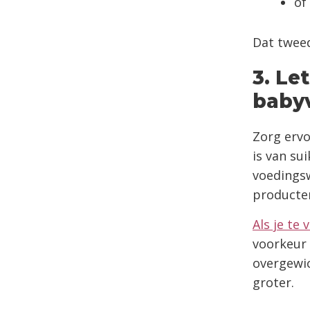
of
Dat tweed
3. Le
babyv
Zorg ervo
is van sui
voedings
producten
Als je te
voorkeur 
overgewic
groter.