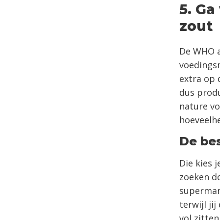
5. G
zout
De WHO a
voedingsm
extra op 
dus produ
nature vo
hoeveelhe
De be
Die kies 
zoeken d
supermark
terwijl ji
vol zitte