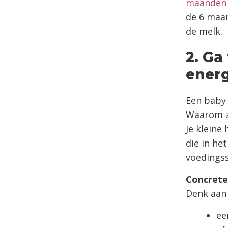
maanden
de 6 maan
de melk.
2. Ga
ener
Een baby 
Waarom zo
Je kleine
die in he
voedingss
Concrete
Denk aan 
ee