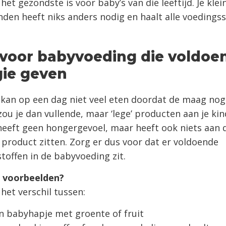
het gezondste is voor baby’s van die leeftijd. Je kle
den heeft niks anders nodig en haalt alle voedingss
 voor babyvoeding die voldoe
gie geven
kan op een dag niet veel eten doordat de maag nog k
u je dan vullende, maar ‘lege’ producten aan je ki
 heeft geen hongergevoel, maar heeft ook niets aan 
t product zitten. Zorg er dus voor dat er voldoende
toffen in de babyvoeding zit.
 voorbeelden?
het verschil tussen:
n babyhapje met groente of fruit