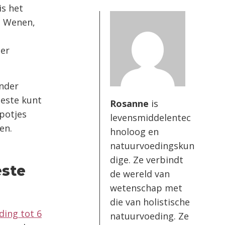
is het
n Wenen,
er
onder
beste kunt
Rosanne
is
potjes
levensmiddelentec
en.
hnoloog en
natuurvoedingskun
d
dige. Ze verbindt
este
de wereld van
wetenschap met
die van holistische
ding tot 6
natuurvoeding. Ze