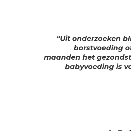
“Uit onderzoeken bli
borstvoeding of
maanden het gezondste
babyvoeding is vo