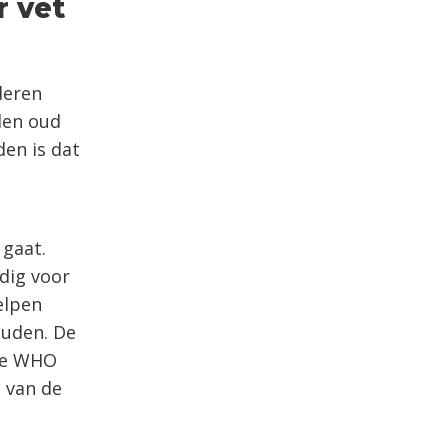
r vet
deren
den oud
en is dat
 gaat.
dig voor
elpen
ouden. De
 de WHO
% van de