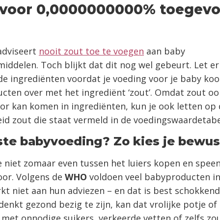
a voor 0,0000000000% toegev
dviseert
nooit zout toe te voegen
aan baby
iddelen. Toch blijkt dat dit nog wel gebeurt. Let er
de ingrediënten voordat je voeding voor je baby koo
cten over met het ingrediënt ‘zout’. Omdat zout oo
or kan komen in ingrediënten, kun je ook letten op
id zout die staat vermeld in de voedingswaardetabe
ste babyvoeding? Zo kies je bewus
je niet zomaar even tussen het luiers kopen en speen
oor. Volgens de
WHO
voldoen veel babyproducten in
t niet aan hun adviezen – en dat is best schokken
j denkt gezond bezig te zijn, kan dat vrolijke potje of
n met onnodige suikers, verkeerde vetten of zelfs zou