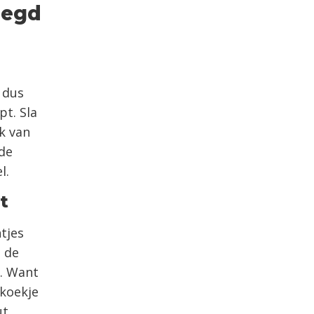
oegd
 dus
pt. Sla
k van
 de
l.
t
tjes
 de
d. Want
 koekje
t.