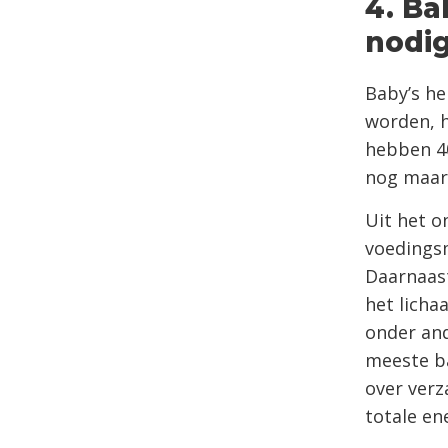
4. Ba
nodig
Baby’s he
worden, 
hebben 40
nog maar
Uit het o
voedingsm
Daarnaast
het licha
onder and
meeste b
over verz
totale en