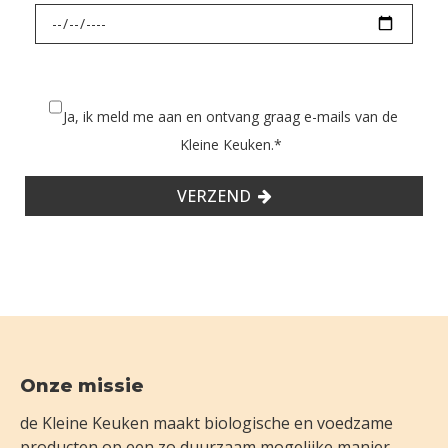
Ja, ik meld me aan en ontvang graag e-mails van de
Kleine Keuken.
*
VERZEND
Footer
Onze missie
de Kleine Keuken maakt biologische en voedzame
producten op een zo duurzaam mogelijke manier.