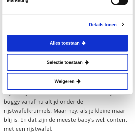
Marketing
Details tonen
Alles toestaan
Selectie toestaan
BLOGS •
10/04/26
Populaire snack voor baby’s – de
rijstwafel!
Weigeren
Is je baby ouder dan 6 maanden? Dan zit je
buggy vanaf nu altijd onder de
rijstwafelkruimels. Maar hey, als je kleine maar
blij is. En dat zijn de meeste baby’s wel; content
met een rijstwafel.