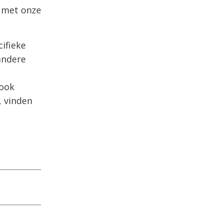
t met onze
cifieke
 andere
 ook
, vinden