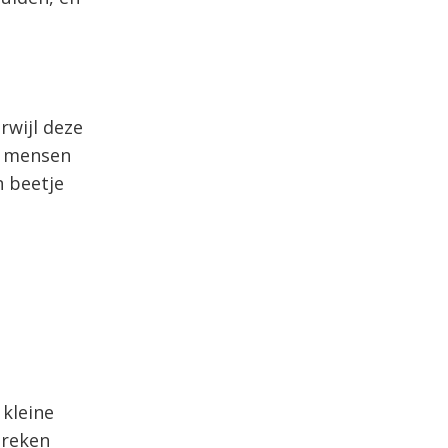
rwijl deze
en mensen
n beetje
 kleine
preken