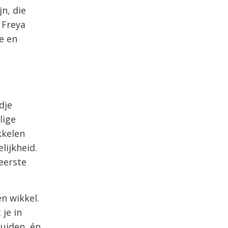
n, die
. Freya
e en
dje
lige
kkelen
lijkheid.
eerste
n wikkel.
 je in
ruiden, én