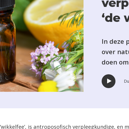
verp
‘de 
In deze 
over nat
doen om j
Du
 ‘wikkelfee’, is antroposofisch verpleegkundige, en 