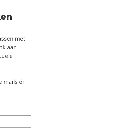
ken
rassen met
enk aan
tuele
e mails én