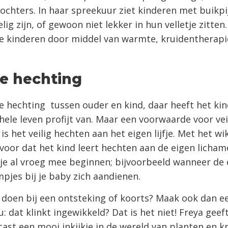
dochters. In haar spreekuur ziet kinderen met buikpij
ig zijn, of gewoon niet lekker in hun velletje zitten
e kinderen door middel van warmte, kruidentherapi
.
ge hechting
ge hechting tussen ouder en kind, daar heeft het kin
 hele leven profijt van. Maar een voorwaarde voor vei
is het veilig hechten aan het eigen lijfje. Met het wi
rvoor dat het kind leert hechten aan de eigen lichame
je al vroeg mee beginnen; bijvoorbeeld wanneer de 
jes bij je baby zich aandienen.
 doen bij een ontsteking of koorts? Maak ook dan ee
: dat klinkt ingewikkeld? Dat is het niet! Freya geeft
ast een mooi inkijkje in de wereld van planten en k