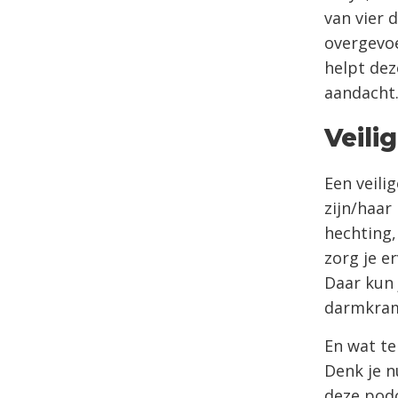
van vier 
overgevoel
helpt dez
aandacht
Veili
Een veili
zijn/haar
hechting, 
zorg je e
Daar kun 
darmkramp
En wat te
Denk je nu
deze podc