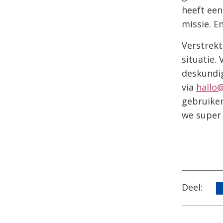
heeft een
missie. E
Verstrekt
situatie.
deskundig
via
hallo
gebruiken
we super 
Deel: