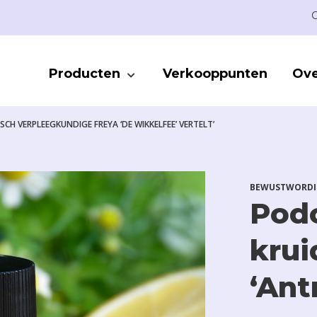
C
Producten
Verkooppunten
Ove
H VERPLEEGKUNDIGE FREYA ‘DE WIKKELFEE’ VERTELT’
BEWUSTWORDI
Podc
krui
‘Ant