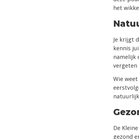
het wikke
Natuu
Je krijgt
kennis ju
namelijk 
vergeten 
Wie weet 
eerstvolg
natuurlij
Gezo
De Kleine
gezond en