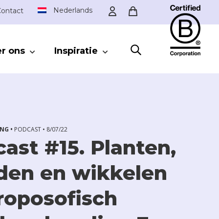
Nederlands
ontact
r ons
Inspiratie
SLUITEN
NG •
PODCAST •
8/07/22
ast #15. Planten,
den en wikkelen
roposofisch