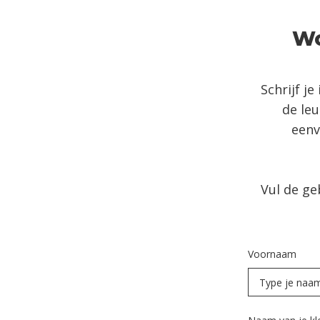
Wo
Schrijf j
de leu
eenv
Vul de ge
Voornaam