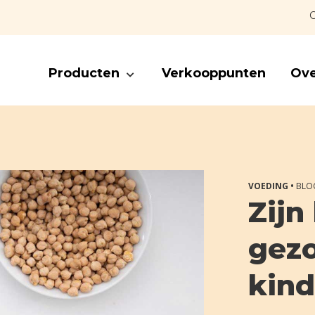
C
Producten
Verkooppunten
Ove
VOEDING •
BLO
Zijn
gezo
kind