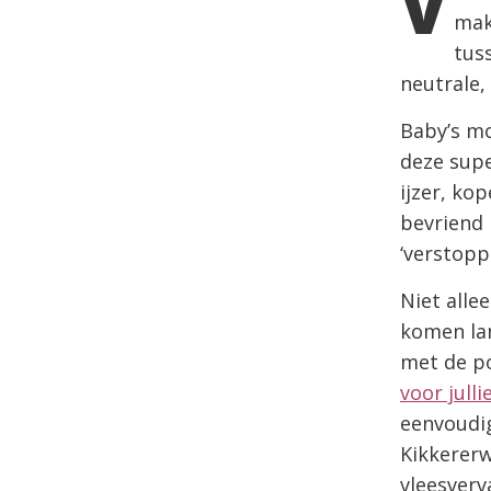
V
mak
tus
neutrale,
Baby’s m
deze supe
ijzer, kop
bevriend 
‘verstopp
Niet alle
komen lan
met de p
voor jull
eenvoudig
Kikkerer
vleesverv