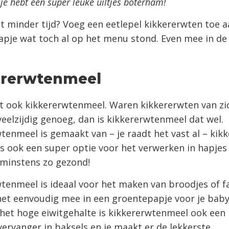
 je hebt een super leuke uiltjes boterham!
t minder tijd? Voeg een eetlepel kikkererwten toe 
pje wat toch al op het menu stond. Even mee in de
ererwtenmeel
t ook kikkererwtenmeel. Waren kikkererwten van zi
veelzijdig genoeg, dan is kikkererwtenmeel dat wel.
tenmeel is gemaakt van – je raadt het vast al – kik
is ook een super optie voor het verwerken in hapjes 
 minstens zo gezond!
tenmeel is ideaal voor het maken van broodjes of fa
het eenvoudig mee in een groentepapje voor je baby
et hoge eiwitgehalte is kikkererwtenmeel ook een 
vervanger in baksels en je maakt er de lekkerste