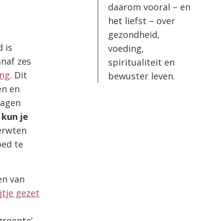
daarom vooral – en
het liefst – over
gezondheid,
 is
voeding,
anaf zes
spiritualiteit en
ing
. Dit
bewuster leven.
en en
dagen
kun je
erwten
oed te
en van
jtje gezet
groente’.