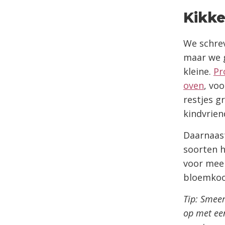
Kikk
We schrev
maar we g
kleine.
Pr
oven
, vo
restjes g
kindvriend
Daarnaast
soorten 
voor mee
bloemko
Tip: Smeer
op met ee