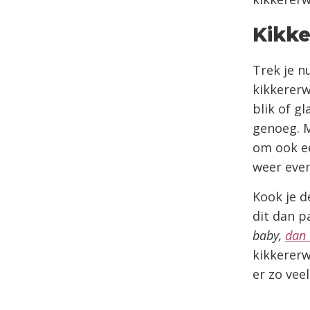
Kikke
Trek je n
kikkererw
blik of g
genoeg. M
om ook e
weer even
Kook je d
dit dan p
baby,
dan 
kikkererw
er zo vee