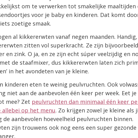
kelijkst om te verwerken tot smakelijke maaltijden
sendoortjes voor je baby en kinderen. Dat komt doo
 iets zoetige smaak.
ogen al kikkererwten vanaf negen maanden. Handig,
rerwten zitten vol superkracht. Ze zijn bijvoorbeeld
er en zink. O ja, en ze zijn echt súper veelzijdig en 
met de staafmixer, dus kikkererwten laten zich pri
en’ in het avondeten van je kleine.
en kinderen eten te weinig peulvruchten. Ook volwa
g niet aan de aanbevolen één keer per week. Eet je
ot mee? Zet
peulvruchten dan minimaal één keer pe
ie allebei op het menu
. Zo krijgen zowel je kleine als ji
 de aanbevolen hoeveelheid peulvruchten binnen.
wten zijn trouwens ook nog eens een super gezonde
anger.