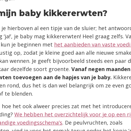
mijn baby kikkererwten?
je hierboven al een tipje van de sluier; het antwoord
 ‘ja!’, je baby mag kikkererwten! Heel graag zelfs. V
kun je beginnen met
het aanbieden van vaste voed
ustig op, zodat je kleine goed aan alle nieuwe smak
kan wennen. Je geeft bijvoorbeeld steeds een paar 
kaar dezelfde soort groente.
Vanaf negen maanden 
wten toevoegen aan de hapjes van je baby.
Kikker
n en rond, dus het is dan wel belangrijk om ze even g
f te blenden.
hoe het ook alweer precies zat met het introducer
eding?
We hebben het overzichtelijk voor je op een ri
handige voedingsschema’s
. De peulvruchten, zoals
ten, vind je voor het gemak terug onder het kopje ‘