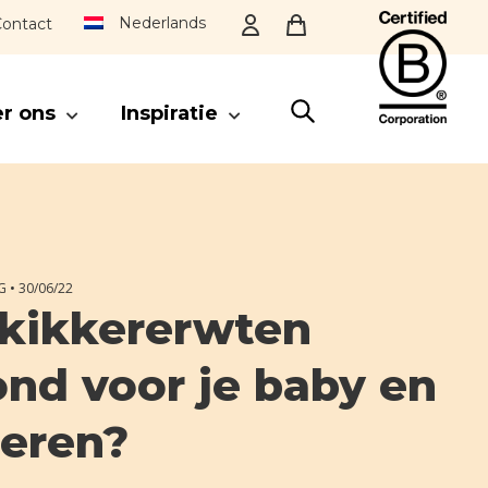
Nederlands
ontact
r ons
Inspiratie
SLUITEN
G •
30/06/22
 kikkererwten
nd voor je baby en
eren?