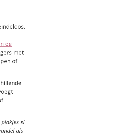
eindeloos,
in de
rgers met
epen of
hillende
voegt
of
plakjes ei
andel als