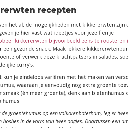
ererwten recepten
en het al, de mogelijkheden met kikkererwten zijn 
even je hier vast wat ideetjes voor jezelf en je
obeer kikkererwten bijvoorbeeld eens te roosteren 
or een gezonde snack. Maak lekkere kikkererwtenbu
roente of verwerk deze krachtpatsers in salades, so
elijke curry’s.
 kun je eindeloos variëren met het maken van versc
humus, waaraan je eenvoudig nog extra groente toe
r smaak (én meer groente), denk aan bietenhumus 
olhumus.
 de groentehumus op een volkorenboterham, leg er twee 
n bosbes in de vorm van twee oogjes. Daartussen een am