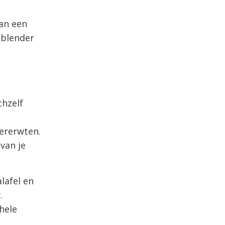
aan een
 blender
chzelf
kererwten.
van je
lafel en
.
hele