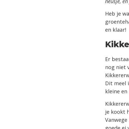
neusje, en
Heb je wa
groenteha
en klaar!
Kikk
Er bestaa
nog niet 
Kikkererw
Dit meel 
kleine en
Kikkererw
je kookt 
Vanwege h
goede ei 