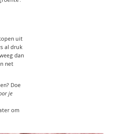
kopen uit
rs al druk
rweeg dan
n net
gen? Doe
oor je
water om