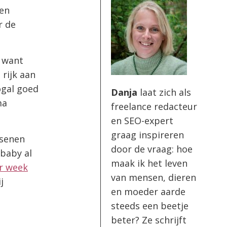
 en
r de
 want
 rijk aan
nogal goed
Danja
laat zich als
ma
freelance redacteur
en SEO-expert
graag inspireren
ssenen
door de vraag: hoe
 baby al
maak ik het leven
r week
van mensen, dieren
j
en moeder aarde
steeds een beetje
beter? Ze schrijft