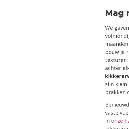
Mag 
We gaven 
volmondig
maanden 
bouw je r
texturen 
achter el
kikkerer
zijn klei
prakken o
Benieuwd 
vaste vo
in onze 
kikkererw