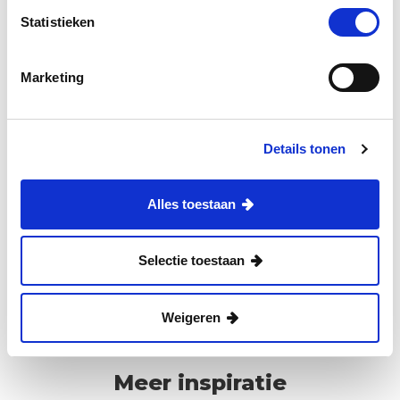
Statistieken
Marketing
Deel:
Details tonen
Biologisch
Fruit
Groente
Alles toestaan
Suiker
Vetten
Vezels
Selectie toestaan
Weigeren
Meer inspiratie