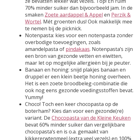
ze bevatten lekker wat vezels. Top! En ruim
70% minder suiker dan bijvoorbeeld jam. In de
smaken
Zoete aardappel & Appel
en
Perzik &
Wortel
. Mét groenten dus! Ook makkelijk mee
te nemen bij de picknick.
Notenpasta: kies voor een notenpasta zonder
overbodige toevoegingen, zoals
amandelpasta of
pindakaas
. Notenpasta’s zijn
een bron van gezonde vetten en eiwitten,
maar let op mogelijke allergieën bij je peuter.
Banaan en honing: snijd plakjes banaan en
druppel er een klein beetje honing overheen.
Het is een zoete broodbeleg-combinatie die
ook nog eens gezonde voedingsstoffen bevat.
Yummy!
Choco! Toch een keer chocopasta op de
boterham? Kies dan voor een gezonde(re)
variant. De
Chocopasta van de Kleine Keuken
bevat 60% minder suiker dan vergelijkbare
chocopasta’s en is o.a. gemaakt van
kikkererwtenmeel (extra veel vezels) en 100%