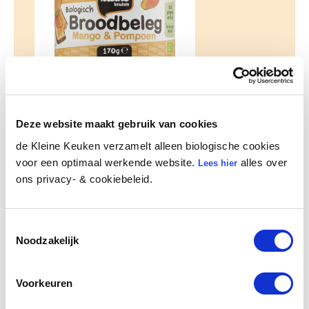
Biologisch Broodbeleg Mango
& Pompoen
Deze website maakt gebruik van cookies
Dit zonnige broodbeleg is net zo lekker als
de Kleine Keuken verzamelt alleen biologische cookies
jam, maar dan beter. In mango en pompoen
voor een optimaal werkende website.
alles over
Lees hier
vonden we namelijk een innige vriendschap
ons privacy- & cookiebeleid.
die in de smaak valt bij grote en kleine
kleintjes. Met al het goede van fruit én
groente dus. Minstens zo lekker door de pap
Toestemmingsselectie
of yoghurt. Varieer ook eens met ons
Noodzakelijk
Biologische Broodbeleg Aardbei & Bietjes.
Lees meer
Voorkeuren