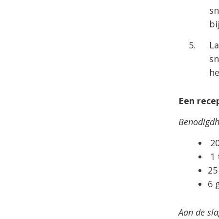
sn
bi
La
sn
he
Een rece
Benodigd
20
1 
25
6 
Aan de sla