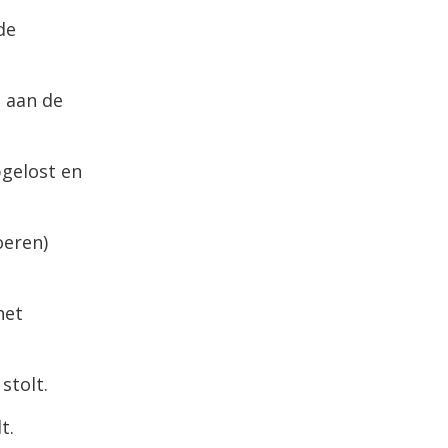
de
 aan de
pgelost en
oeren)
het
stolt.
t.