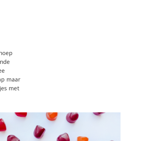
snoep
ande
ee
sap maar
pjes met