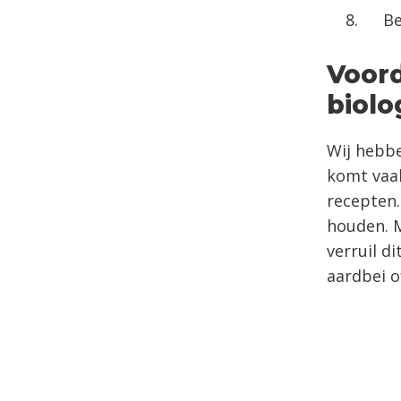
Be
Voord
biolo
Wij hebbe
komt vaak
recepten.
houden. M
verruil d
aardbei o