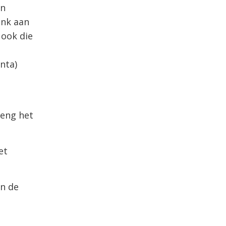
en
enk aan
 ook die
nta)
reng het
et
in de