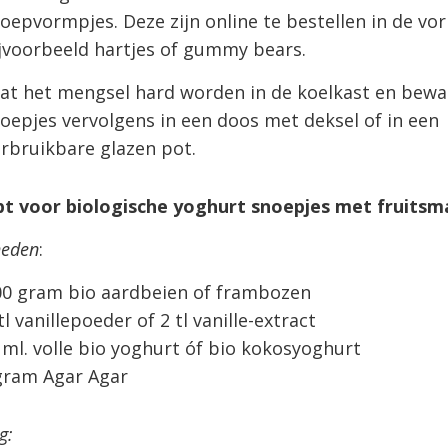
oepvormpjes. Deze zijn online te bestellen in de vo
jvoorbeeld hartjes of gummy bears.
at het mengsel hard worden in de koelkast en bewa
oepjes vervolgens in een doos met deksel of in een
rbruikbare glazen pot.
pt voor biologische yoghurt snoepjes met fruits
heden
:
0 gram bio aardbeien of frambozen
tl vanillepoeder of 2 tl vanille-extract
 ml. volle bio yoghurt óf bio kokosyoghurt
gram Agar Agar
g: