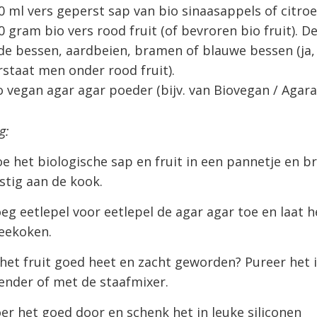
0 ml vers geperst sap van bio sinaasappels of citro
0 gram bio vers rood fruit (of bevroren bio fruit). D
de bessen, aardbeien, bramen of blauwe bessen (ja,
rstaat men onder rood fruit).
o vegan agar agar poeder (bijv. van Biovegan / Agara
g:
e het biologische sap en fruit in een pannetje en b
stig aan de kook.
eg eetlepel voor eetlepel de agar agar toe en laat h
eekoken.
 het fruit goed heet en zacht geworden? Pureer het 
ender of met de staafmixer.
er het goed door en schenk het in leuke siliconen