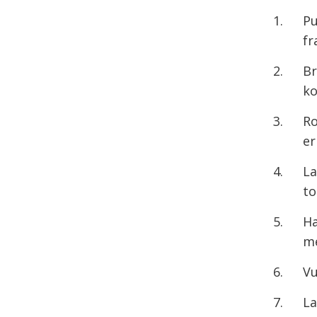
Pu
f
Br
ko
Ro
er
La
to
Ha
me
Vu
La