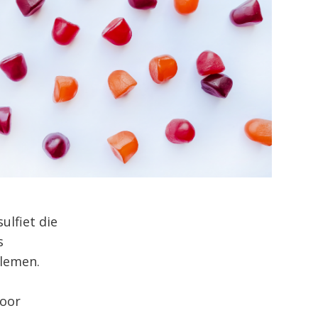
ulfiet die
s
blemen.
voor