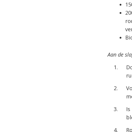
15
20
ro
ve
Bi
Aan de sla
Do
ru
Vo
m
Is
bl
Ro