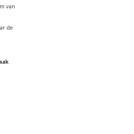
rm van
ar de
maak