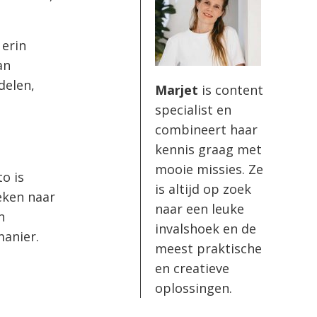
 erin
an
delen,
Marjet
is content
.
specialist en
combineert haar
kennis graag met
mooie missies. Ze
o is
is altijd op zoek
oeken naar
naar een leuke
n
invalshoek en de
manier.
meest praktische
en creatieve
oplossingen.