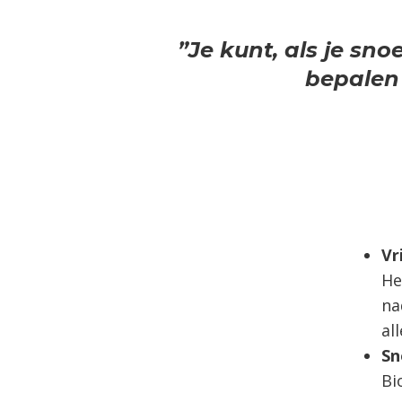
”Je kunt, als je sno
bepalen 
Vr
He
na
al
Sn
Bi