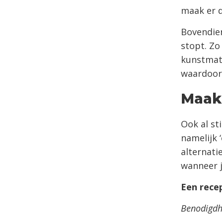
maak er d
Bovendien
stopt. Zo
kunstmati
waardoor 
Maak 
Ook al st
namelijk 
alternati
wanneer j
Een recep
Benodigd