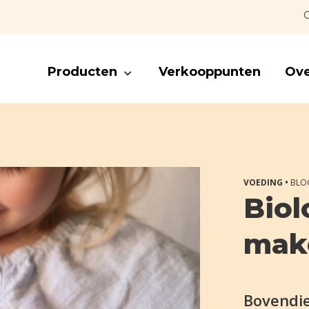
C
Producten
Verkooppunten
Ove
VOEDING •
BLO
Biol
mak
Bovendie