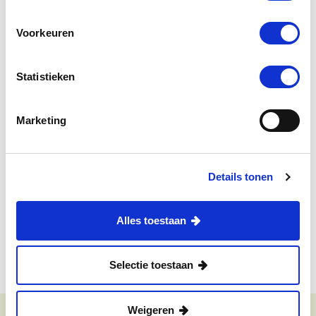
Naam van je kleine
Voorkeuren
Geboortedatum van je kleine
*
Statistieken
Marketing
Ja, ik meld me aan en ontvang graag e-mails van de
Kleine Keuken.
*
Details tonen
VERZEND
Alles toestaan
Selectie toestaan
Weigeren