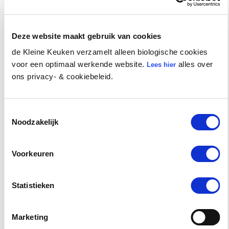
(cinnamon buns) is perfect voor je kleine én jezelf ;).
Deze website maakt gebruik van cookies
de Kleine Keuken verzamelt alleen biologische cookies
voor een optimaal werkende website.
alles over
Lees hier
ons privacy- & cookiebeleid.
Toestemmingsselectie
Noodzakelijk
Voorkeuren
RECEPTEN •
2/09/25
Statistieken
Bladerdeeg Halloween recept –
kidsproof
Marketing
Op zoek naar een origineel én lekker Halloween