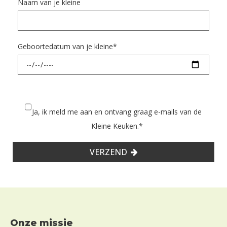
Naam van je kleine
Geboortedatum van je kleine
*
Ja, ik meld me aan en ontvang graag e-mails van de
Kleine Keuken.
*
VERZEND
Footer
Onze missie