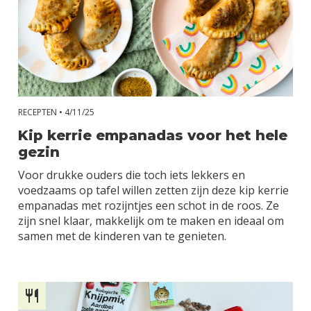
Baby (0 – 1 jaar)
Dreumes (1 – 2
jaar)
Kind (6+ jaar)
RECEPTEN •
4/11/25
Kleuter (4 – 6 jaar)
Kip kerrie empanadas voor het hele
gezin
Peuter (2 – 4 jaar)
Voor drukke ouders die toch iets lekkers en
Zwangerschap
voedzaams op tafel willen zetten zijn deze kip kerrie
empanadas met rozijntjes een schot in de roos. Ze
zijn snel klaar, makkelijk om te maken en ideaal om
Inspiratie
samen met de kinderen van te genieten.
Blogs
Podcasts
Recepten