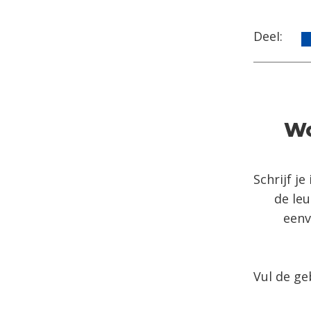
Deel:
Wo
Schrijf j
de leu
eenv
Vul de ge