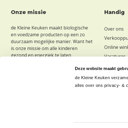
Footer
Onze missie
Handig
de Kleine Keuken maakt biologische
Over ons
en voedzame producten op een zo
Verkoopp
duurzaam mogelijke manier. Want het
Online win
is onze missie om alle kinderen
gezond en energiek te laten
Vacatures
opgroeien. Ook die van jou. Daarom
helpen wij je graag bij het maken van
Deze website maakt gebru
de beste keuze voor je kid(s) op het
de Kleine Keuken verzamel
gebied van gezonde voeding.
alles over ons privacy- & 