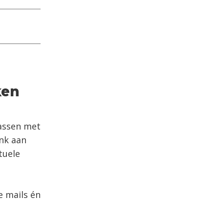
ken
rassen met
enk aan
tuele
e mails én