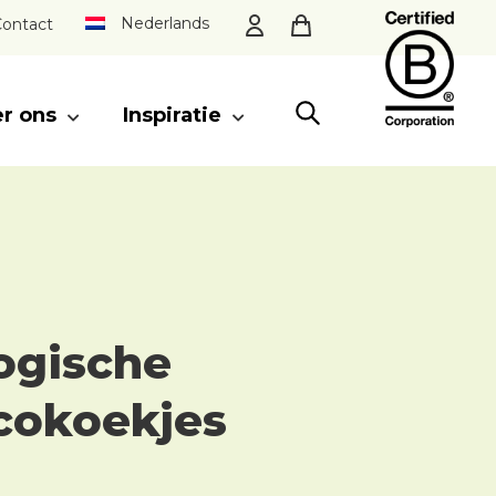
Nederlands
ontact
r ons
Inspiratie
SLUITEN
ogische
cokoekjes