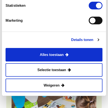
Statistieken
Marketing
@die_kleine_kueche
Für Inspiration, exklusive Einblicke hinter die
Kulissen und tolle Gewinnspiele!
Details tonen
Alles toestaan
Veranstaltungen
Selectie toestaan
Weigeren