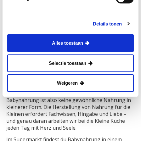
Erfahrung es mit verschiedenen Arten von Nahrung
sammelt, desto komplexere Geschmäcker und festere
Nahrungsformen kann es essen.
Details tonen
Sicherheit steht für uns an erster Stelle, deshalb
denken wir sorgfältig über die Form der Nahrung
nach, um Erstickungsgefahr zu vermeiden. Eine
Alles toestaan
kugelförmige Form wirst du bei uns für die
Allerkleinsten also nicht so schnell finden. All diese
Entscheidungen treffen wir bewusst, damit du als
Selectie toestaan
Elternteil auf eine sichere und altersgerechte
Kennzeichnung unserer Produkte vertrauen kannst.
Weigeren
Warum Babynahrung wirklich anders ist
Babynahrung ist also keine gewöhnliche Nahrung in
kleinerer Form. Die Herstellung von Nahrung für die
Kleinen erfordert Fachwissen, Hingabe und Liebe –
und genau daran arbeiten wir bei die Kleine Küche
jeden Tag mit Herz und Seele.
Im Supermarkt findest du Babynahrung in einem