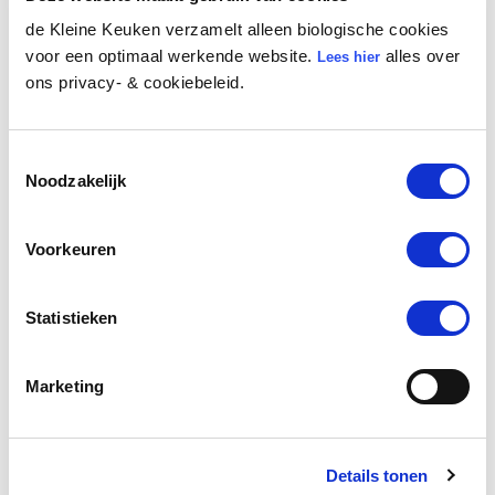
Biologische Datteln in kleinen
de Kleine Keuken verzamelt alleen biologische cookies
Stücken
voor een optimaal werkende website.
alles over
Lees hier
ons privacy- & cookiebeleid.
Biologische Datteln in kleinen Stücken ohne
Sulfit. Die Datteln enthalten viele Ballaststoffe
und sind reich an Kupfer und Eisen. Eine
Toestemmingsselectie
leckere und gesunde Snackalternative.
Noodzakelijk
Lees meer
Voorkeuren
Statistieken
Teilen:
Marketing
Details tonen