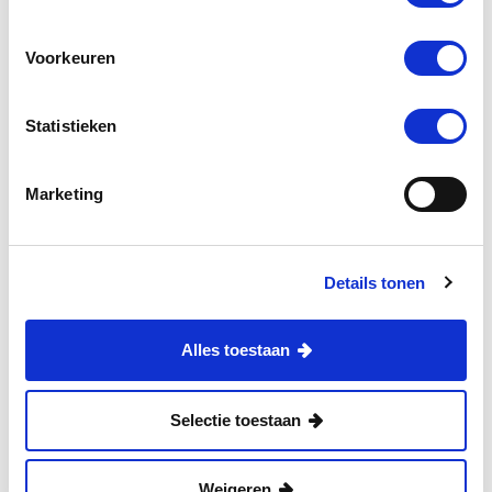
Voorkeuren
Statistieken
ALLGEMEIN •
BLOGS •
19/01/24
Marketing
Die “Kleintjes-Methode” – der Start
mit fester Nahrung nach einem
Ernährungsschema
Details tonen
Hurra, dein Baby ist 6 Monate alt! Und das
bedeutet, dass dein Kleines soweit ist, um die
Alles toestaan
Wunderwelt der festen Nahrung zu entdecken.
Die Kleintjes-Methode (benannt nach Stefan
Selectie toestaan
Kleintjes) geht davon aus, dass Babys ab 6
Monaten ohne Probleme selbst Nahrungsmittel
Weigeren